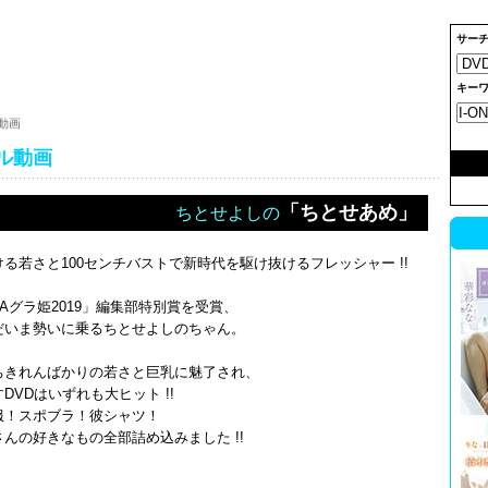
サーチ
キーワ
ル動画
プル動画
「ちとせあめ」
ちとせよしの
ける若さと100センチバストで新時代を駆け抜けるフレッシャー !!
YAグラ姫2019」編集部特別賞を受賞、
だいま勢いに乗るちとせよしのちゃん。
ちきれんばかりの若さと巨乳に魅了され、
DVDはいずれも大ヒット !!
服！スポブラ！彼シャツ！
さんの好きなもの全部詰め込みました !!