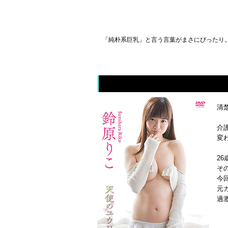
「純朴系巨乳」と言う言葉がまさにぴったり。好き
清
介
変
2
そ
今
元
過