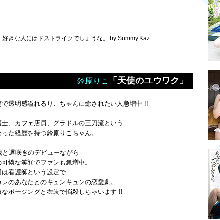
な人にはドストライクでしょうな。 by Summy Kaz
「天使のユウワク」
鈴原りこ
楚で透明感溢れるりこちゃんに癒されたい人急増中 !!
護士、カフェ店員、グラドルの三刀流という
わった経歴を持つ鈴原りこちゃん。
6歳と遅咲きのデビューながら
の可憐な笑顔でファンも急増中。
回は看護師という設定で
カレのあなたとのキュンキュンの恋愛劇。
激なポージングと衣装で悩殺しちゃいます !!