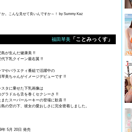
こんな見せて良いんですか～！ by Summy Kaz
「ことみっくす」
福田琴美
島が生んだ健康美 !!
世代下乳クイーン最右翼 !!
ラマやバラエティ番組で活躍中の
田琴美ちゃんがイメージデビューです !!
ンスタに乗せた下乳画像は
のグラドルも舌を巻くセクシーさ !!
たまたスーパールーキーの登場に歓喜 !!
古島の空の下、彼女の愛おしさに完全密着しました。
19年 5月 20日 発売