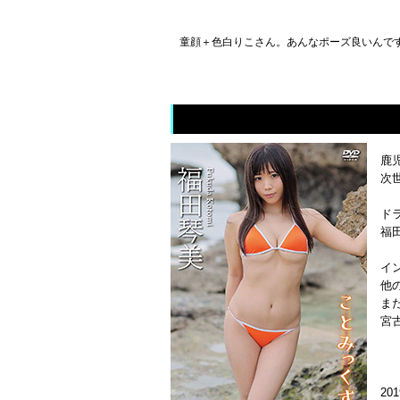
童顔＋色白りこさん。あんなポーズ良いんですか。
鹿児
次
ド
福
イ
他
ま
宮
20