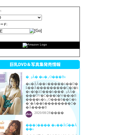
:
ード: